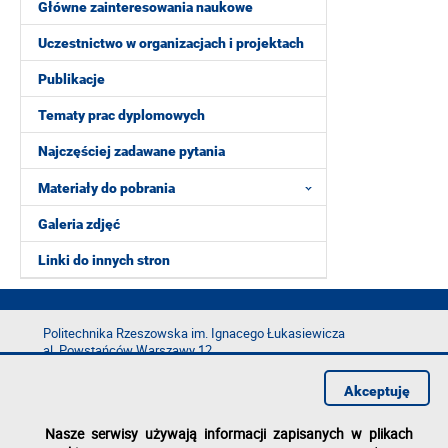
Główne zainteresowania naukowe
Uczestnictwo w organizacjach i projektach
Publikacje
Tematy prac dyplomowych
Najczęściej zadawane pytania
Materiały do pobrania
Galeria zdjęć
Linki do innych stron
Politechnika Rzeszowska im. Ignacego Łukasiewicza
al. Powstańców Warszawy 12
35-029 Rzeszów
Akceptuję
tel.: +48 17 865 11 00
fax: +48 17 854 12 60
Nasze serwisy używają informacji zapisanych w plikach
e-mail:
kancelaria@prz.edu.pl