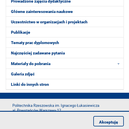
Prowadzone zajęcia dydaktyczne
Główne zainteresowania naukowe
Uczestnictwo w organizacjach i projektach
Publikacje
Tematy prac dyplomowych
Najczęściej zadawane pytania
Materiały do pobrania
Galeria zdjęć
Linki do innych stron
Politechnika Rzeszowska im. Ignacego Łukasiewicza
al. Powstańców Warszawy 12
35-029 Rzeszów
Akceptuję
tel.: +48 17 865 11 00